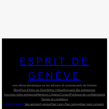
ESPRIT DE
GENÈVE
une vitrine dynamique où les artisans et commerçants de Genève
Blog
Flux d’Infos en Direct
Infos Utiles
Annuaire des entreprises
Inscrivez votre entreprise
Mentions Légales
Contact
Politique de confidentialité
Termes et conditions
Page d’accueil
taxi aeroport geneve
Taxi Lancy
Taxi carouge
taxi gare cornavin