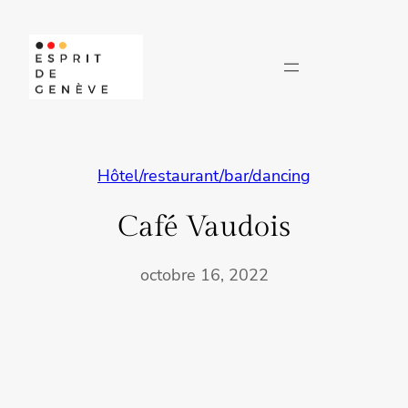
Aller
au
contenu
Hôtel/restaurant/bar/dancing
Café Vaudois
octobre 16, 2022