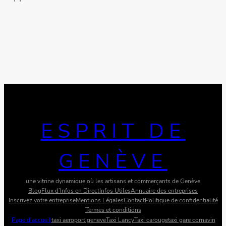
ESPRIT DE
GENÈVE
une vitrine dynamique où les artisans et commerçants de Genève
Blog
Flux d’Infos en Direct
Infos Utiles
Annuaire des entreprises
Inscrivez votre entreprise
Mentions Légales
Contact
Politique de confidentialité
Termes et conditions
Page d’accueil
taxi aeroport geneve
Taxi Lancy
Taxi carouge
taxi gare cornavin