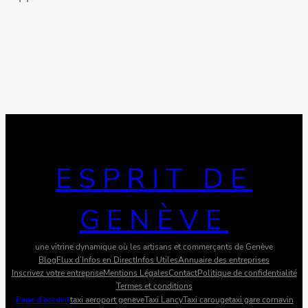
ESPRIT DE
GENÈVE
une vitrine dynamique où les artisans et commerçants de Genève
Blog
Flux d’Infos en Direct
Infos Utiles
Annuaire des entreprises
Inscrivez votre entreprise
Mentions Légales
Contact
Politique de confidentialité
Termes et conditions
Page d’accueil
taxi aeroport geneve
Taxi Lancy
Taxi carouge
taxi gare cornavin