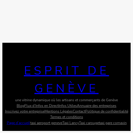
ESPRIT DE
GENÈVE
une vitrine dynamique où les artisans et commerçants de Genève
Blog
Flux d’Infos en Direct
Infos Utiles
Annuaire des entreprises
Inscrivez votre entreprise
Mentions Légales
Contact
Politique de confidentialité
Termes et conditions
Page d’accueil
taxi aeroport geneve
Taxi Lancy
Taxi carouge
taxi gare cornavin