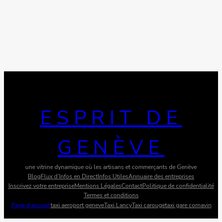
ESPRIT DE
GENÈVE
une vitrine dynamique où les artisans et commerçants de Genève
Blog
Flux d’Infos en Direct
Infos Utiles
Annuaire des entreprises
Inscrivez votre entreprise
Mentions Légales
Contact
Politique de confidentialité
Termes et conditions
Page d’accueil
taxi aeroport geneve
Taxi Lancy
Taxi carouge
taxi gare cornavin