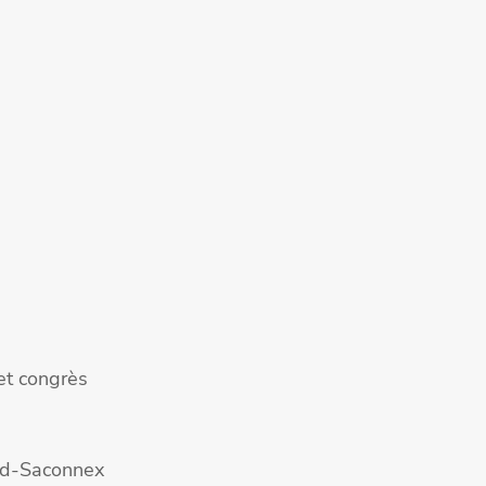
et congrès
nd-Saconnex