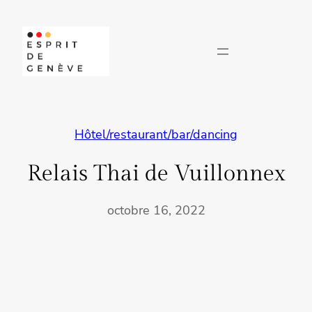
Aller
au
contenu
Hôtel/restaurant/bar/dancing
Relais Thai de Vuillonnex
octobre 16, 2022